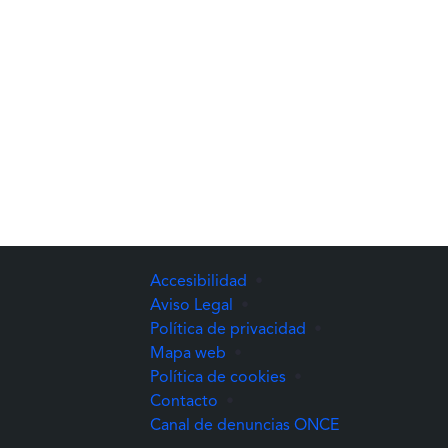
Accesibilidad
•
Aviso Legal
•
Política de privacidad
•
Mapa web
•
Política de cookies
•
Contacto
•
(Abre una nuev
Canal de denuncias ONCE