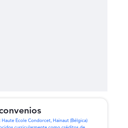
convenios
 Haute Ecole Condorcet, Hainaut (Bélgica)
ocidos curricularmente como créditos de