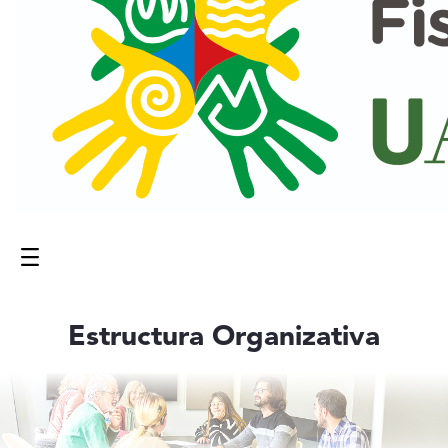
Menú
Contenido principal
Estructura Organizativa