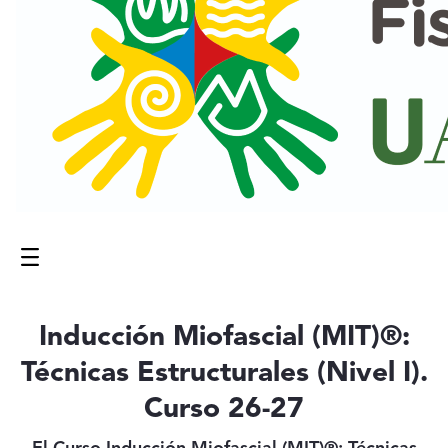
Menú
Contenido principal
Inducción Miofascial (MIT)®:
Técnicas Estructurales (Nivel I).
Curso 26-27