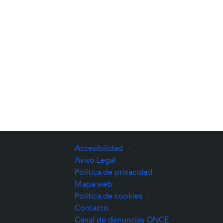
Accesibilidad
•
Aviso Legal
•
Política de privacidad
•
Mapa web
•
Política de cookies
•
Contacto
•
(Abre una nuev
Canal de denuncias ONCE