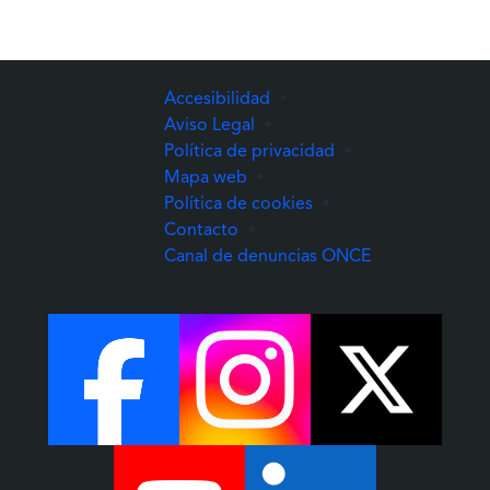
Accesibilidad
•
Aviso Legal
•
Política de privacidad
•
Mapa web
•
Política de cookies
•
Contacto
•
(Abre una nuev
Canal de denuncias ONCE