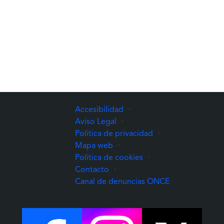
Accesibilidad
•
Aviso Legal
•
Política de privacidad
•
Mapa web
•
Política de cookies
•
Contacto
•
(Abre una nuev
Canal de denuncias ONCE